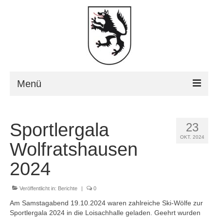
Menü
Home
Sportlergala
23
Über uns
OKT. 2024
Wolfratshausen
Berichte
2024
Bilder
Veröffentlicht in:
Berichte
|
0
Vereins- und Stadtmeisterschaft
Am Samstagabend 19.10.2024 waren zahlreiche Ski-Wölfe zur
Sportlergala 2024 in die Loisachhalle geladen. Geehrt wurden