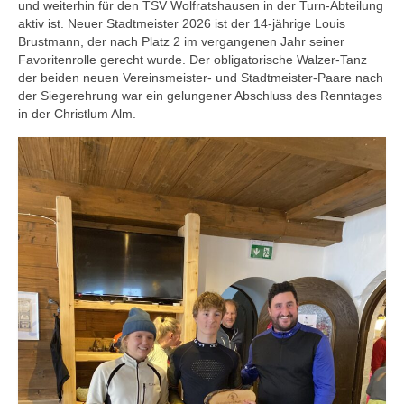
und weiterhin für den TSV Wolfratshausen in der Turn-Abteilung
aktiv ist. Neuer Stadtmeister 2026 ist der 14-jährige Louis
Brustmann, der nach Platz 2 im vergangenen Jahr seiner
Favoritenrolle gerecht wurde. Der obligatorische Walzer-Tanz
der beiden neuen Vereinsmeister- und Stadtmeister-Paare nach
der Siegerehrung war ein gelungener Abschluss des Renntages
in der Christlum Alm.