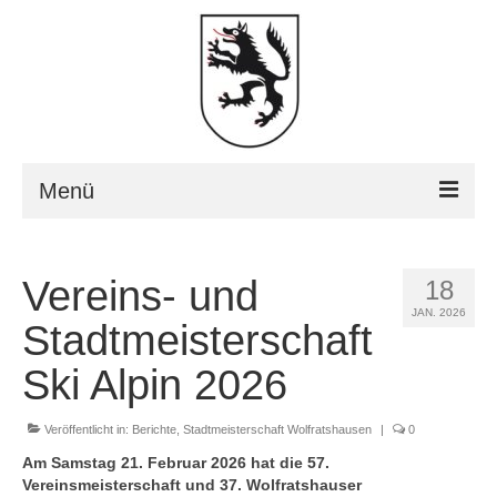
Menü
Home
Vereins- und
18
Über uns
JAN. 2026
Stadtmeisterschaft
Berichte
Ski Alpin 2026
Bilder
Veröffentlicht in:
Berichte
,
Stadtmeisterschaft Wolfratshausen
|
0
Vereins- und Stadtmeisterschaft
Am Samstag 21. Februar 2026 hat die 57.
Vereinsmeisterschaft und 37. Wolfratshauser